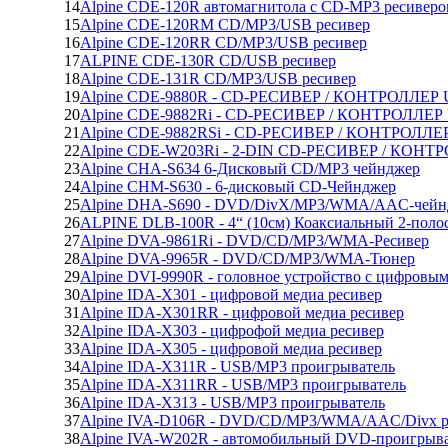
14
Alpine CDE-120R автомагнитола с CD-MP3 ресивер
15
Alpine CDE-120RM CD/MP3/USB ресивер
16
Alpine CDE-120RR CD/MP3/USB ресивер
17
ALPINE CDE-130R CD/USB ресивер
18
Alpine CDE-131R CD/MP3/USB ресивер
19
Alpine CDE-9880R - CD-РЕСИВЕР / КОНТРОЛЛЕР 
20
Alpine CDE-9882Ri - CD-РЕСИВЕР / КОНТРОЛЛЕР 
21
Alpine CDE-9882RSi - CD-РЕСИВЕР / КОНТРОЛЛЕР
22
Alpine CDE-W203Ri - 2-DIN CD-РЕСИВЕР / КОНТР
23
Alpine CHA-S634 6-Дисковый CD/MP3 чейнджер
24
Alpine CHM-S630 - 6-дисковый CD-Чейнджер
25
Alpine DHA-S690 - DVD/DivX/MP3/WMA/AAC-чейнд
26
ALPINE DLB-100R - 4“ (10см) Коаксиальный 2-поло
27
Alpine DVA-9861Ri - DVD/CD/MP3/WMA-Ресивер
28
Alpine DVA-9965R - DVD/CD/MP3/WMA-Тюнер
29
Alpine DVI-9990R - головное устройство с цифров
30
Alpine IDA-X301 - цифровой медиа ресивер
31
Alpine IDA-X301RR - цифровой медиа ресивер
32
Alpine IDA-X303 - цифрофой медиа ресивер
33
Alpine IDA-X305 - цифровой медиа ресивер
34
Alpine IDA-X311R - USB/MP3 проигрыватель
35
Alpine IDA-X311RR - USB/MP3 проигрыватель
36
Alpine IDA-X313 - USB/MP3 проигрыватель
37
Alpine IVA-D106R - DVD/CD/MP3/WMA/AAC/Divx р
38
Alpine IVA-W202R - автомобильный DVD-проигрыва