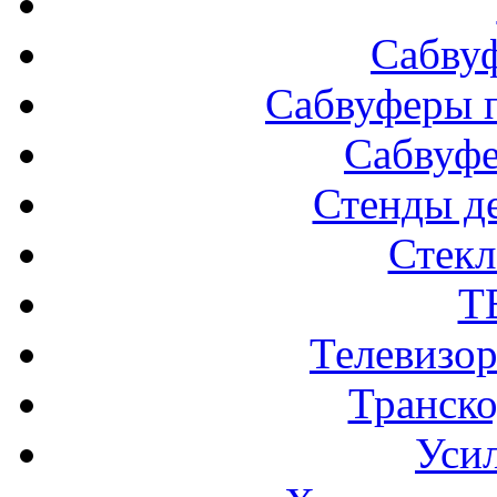
Сабву
Сабвуферы п
Сабвуф
Стенды д
Стек
Т
Телевизо
Транско
Усил