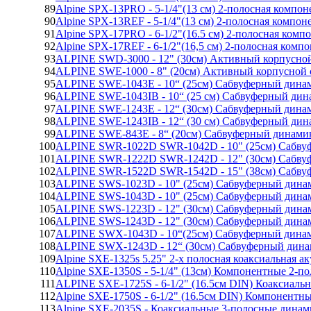
89
Alpine SPX-13PRO - 5-1/4"(13 см) 2-полосная компон
90
Alpine SPX-13REF - 5-1/4"(13 см) 2-полосная компон
91
Alpine SPX-17PRO - 6-1/2"(16.5 см) 2-полосная комп
92
Alpine SPX-17REF - 6-1/2"(16,5 см) 2-полосная комп
93
ALPINE SWD-3000 - 12" (30см) Активный корпусной
94
ALPINE SWE-1000 - 8" (20см) Активный корпусной 
95
ALPINE SWE-1043E - 10“ (25см) Сабвуферный дина
96
ALPINE SWE-1043IB - 10“ (25 см) Сабвуферный дин
97
ALPINE SWE-1243E - 12“ (30см) Сабвуферный дина
98
ALPINE SWE-1243IB - 12“ (30 см) Сабвуферный дин
99
ALPINE SWE-843E - 8“ (20см) Сабвуферный динами
100
ALPINE SWR-1022D SWR-1042D - 10" (25см) Сабву
101
ALPINE SWR-1222D SWR-1242D - 12" (30см) Сабву
102
ALPINE SWR-1522D SWR-1542D - 15" (38см) Сабву
103
ALPINE SWS-1023D - 10" (25см) Сабвуферный дина
104
ALPINE SWS-1043D - 10" (25см) Сабвуферный дина
105
ALPINE SWS-1223D - 12" (30см) Сабвуферный дина
106
ALPINE SWS-1243D - 12" (30см) Сабвуферный дина
107
ALPINE SWX-1043D - 10“(25см) Сабвуферный дина
108
ALPINE SWX-1243D - 12“ (30см) Сабвуферный дин
109
Alpine SXE-1325s 5.25" 2-х полосная коаксиальная а
110
Alpine SXE-1350S - 5-1/4" (13см) Компонентные 2-
111
ALPINE SXE-1725S - 6-1/2" (16.5см DIN) Коаксиаль
112
Alpine SXE-1750S - 6-1/2" (16.5см DIN) Компонент
113
Alpine SXE-2035S - Коаксиальные 3-полосные дина