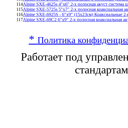
114
Alpine SXE-4625s 4"x6" 2-х полосная акуст система
115
Alpine SXE-5725s 5"x7" 2-х полосная коаксиальная а
116
Alpine SXE-6925S - 6"x9" (15x23см) Коаксиальные 
117
Alpine SXE-69C2 6"x9" 2-х полосная коаксиальная ак
*
Политика конфиденци
Работает под управл
стандарта