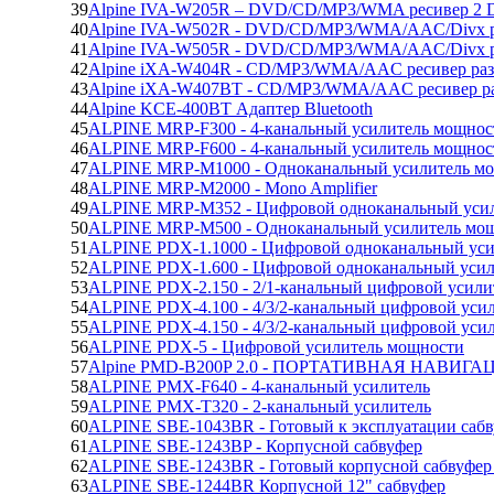
39
Alpine IVA-W205R – DVD/CD/MP3/WMA ресивер 2 
40
Alpine IVA-W502R - DVD/CD/MP3/WMA/AAC/Divx р
41
Alpine IVA-W505R - DVD/CD/MP3/WMA/AAC/Divx ре
42
Alpine iXA-W404R - CD/MP3/WMA/AAC ресивер раз
43
Alpine iXA-W407BT - CD/MP3/WMA/AAC ресивер ра
44
Alpine KCE-400BT Адаптер Bluetooth
45
ALPINE MRP-F300 - 4-канальный усилитель мощнос
46
ALPINE MRP-F600 - 4-канальный усилитель мощнос
47
ALPINE MRP-M1000 - Одноканальный усилитель м
48
ALPINE MRP-M2000 - Mono Amplifier
49
ALPINE MRP-M352 - Цифровой одноканальный уси
50
ALPINE MRP-M500 - Одноканальный усилитель мо
51
ALPINE PDX-1.1000 - Цифровой одноканальный ус
52
ALPINE PDX-1.600 - Цифровой одноканальный уси
53
ALPINE PDX-2.150 - 2/1-канальный цифровой усил
54
ALPINE PDX-4.100 - 4/3/2-канальный цифровой уси
55
ALPINE PDX-4.150 - 4/3/2-канальный цифровой уси
56
ALPINE PDX-5 - Цифровой усилитель мощности
57
Alpine PMD-B200P 2.0 - ПОРТАТИВНАЯ НАВИ
58
ALPINE PMX-F640 - 4-канальный усилитель
59
ALPINE PMX-T320 - 2-канальный усилитель
60
ALPINE SBE-1043BR - Готовый к эксплуатации саб
61
ALPINE SBE-1243BP - Корпусной сабвуфер
62
ALPINE SBE-1243BR - Готовый корпусной сабвуфер
63
ALPINE SBE-1244BR Корпусной 12" сабвуфер