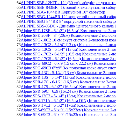
64
ALPINE SBE-12KIT - 12“ (30 см) сабвуфер + усилите
65
ALPINE SBE-843BR - Готовый к эксплуатации сабв
66
ALPINE SBG-1044BR Корпусной 10" сабвуфер
67
ALPINE SBG-1244BR 12" корпусной пасивный сабв
68
ALPINE SBG-844BR 8" корпусной пасивный сабвуф
69
ALPINE SBS-05DC - Динамик центрального канала 
70
Alpine SPE-17SF - 6-1/2“ (16.5см) Компонентные 2-
71
Alpine SPE-20SF - 8“ (20см) Компонентные 2-полос
72
Alpine SPG-10C2 10 см акуст система 2-полосная ко
73
Alpine SPG-13C2 - 5-1/4" (13 см) Коаксиальные 2-п
74
Alpine SPG-13CS - 5-1/4" (13 см) Компонентные 2-п
75
Alpine SPG-17C2 - 6-1/2" (16,5 см) Коаксиальные 2-
76
Alpine SPG-17CS - 6-1/2" (16,5cm) Компонентные 2
77
Alpine SPG-69C2 - 6 x 9 (15 см x 22,2 см) Коаксиал
78
Alpine SPG-69C3 6"x9" 3-х полосная коакс акуст сис
79
Alpine SPR-13C - 5-1/4“ (13 см) Коаксиальные 2-пол
80
Alpine SPR-13S - 5-1/4“ (13 см) Коаксиальные 2-пол
81
Alpine SPR-17C - 6-1/2“ (16,5 см) Коаксиальные 2-п
82
Alpine SPR-17S - 6-1/2” (16.5 см) Компонентные 2-
83
Alpine SPR-69C - 6x9 (16x24 см) Коаксиальные 2-по
84
Alpine SPS-13C2 - 5-1/4" (13см) Коаксиальные 2-по
85
Alpine SPS-171A - 6-1/2" (16.5см DIN) Компонентны
86
Alpine SPS-17C2 - 6-1/2“ (17см) Коаксиальные 2-по
87
Alpine SPS-69C2 - 6"x 9" (15x23см) Коаксиальные 2
88
Alpine SPS-69C3 - 6"x 9" (15x23см) Коаксиальные 3