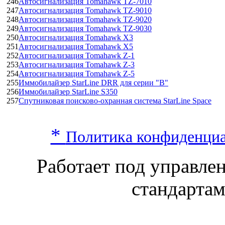
246
Автосигнализация Tomahawk TZ-7010
247
Автосигнализация Tomahawk TZ-9010
248
Автосигнализация Tomahawk TZ-9020
249
Автосигнализация Tomahawk TZ-9030
250
Автосигнализация Tomahawk X3
251
Автосигнализация Tomahawk X5
252
Автосигнализация Tomahawk Z-1
253
Автосигнализация Tomahawk Z-3
254
Автосигнализация Tomahawk Z-5
255
Иммобилайзер StarLine DRR для серии "В"
256
Иммобилайзер StarLine S350
257
Спутниковая поисково-охранная система StarLine Space
*
Политика конфиденци
Работает под управл
стандарта