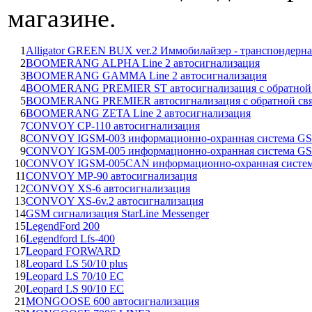
магазине.
1
Alligator GREEN BUX ver.2 Иммобилайзер - транспондерна
2
BOOMERANG ALPHA Line 2 автосигнализация
3
BOOMERANG GAMMA Line 2 автосигнализация
4
BOOMERANG PREMIER ST автосигнализация с обратной с
5
BOOMERANG PREMIER автосигнализация с обратной св
6
BOOMERANG ZETA Line 2 автосигнализация
7
CONVOY CP-110 автосигнализация
8
CONVOY IGSM-003 информационно-охранная система G
9
CONVOY IGSM-005 информационно-охранная система G
10
CONVOY IGSM-005CAN информационно-охранная систе
11
CONVOY MP-90 автосигнализация
12
CONVOY XS-6 автосигнализация
13
CONVOY XS-6v.2 автосигнализация
14
GSM сигнализация StarLine Messenger
15
LegendFord 200
16
Legendford Lfs-400
17
Leopard FORWARD
18
Leopard LS 50/10 plus
19
Leopard LS 70/10 EC
20
Leopard LS 90/10 EC
21
MONGOOSE 600 автосигнализация