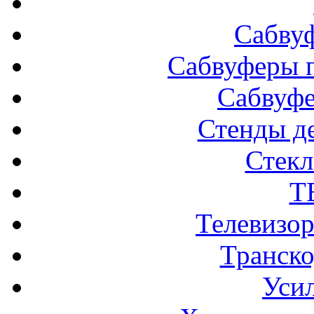
Сабву
Сабвуферы п
Сабвуф
Стенды д
Стек
Т
Телевизо
Транско
Усил