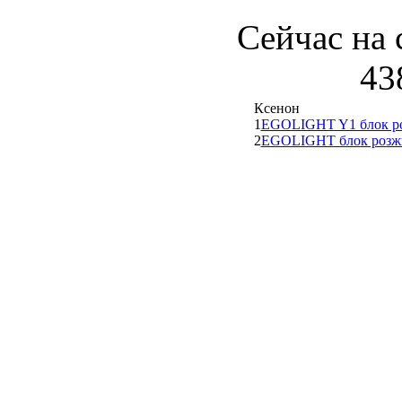
Сейчас на 
43
Ксенон
1
EGOLIGHT Y1 блок р
2
EGOLIGHT блок розж