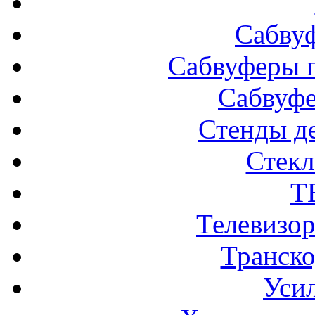
Сабву
Сабвуферы п
Сабвуф
Стенды д
Стек
Т
Телевизо
Транско
Усил