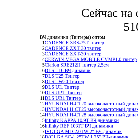
Сейчас на 
51
ВЧ динамики (Твитеры) оптом
1
CADENCE ZRS-75T твитер
2
CADENCE ZXT-30 твитер
3
CADENCE ZXT-30 твитер
4
CERWIN-VEGA MOBILE CVMP1.0 твитер
5
Clarion SRE212H твитер 2,5см
6
DLS T16 ВЧ динамик
7
DLS T25 Твитер
8
DLS TW20 Твитер
9
DLS UI1 Твитер
10
DLS UP1i Твитер
11
DLS UR1 Твитер
12
HYUNDAI H-CT20 высокочастотный дина
13
HYUNDAI H-CT25 высокочастотный дина
14
HYUNDAI H-CT28 высокочастотный дина
15
Infinity KAPPA 10.9T ВЧ динамики
16
Infinity REF 1031T ВЧ динамики
17
IVOLGA MD-2.0TW 2" ВЧ-динамик
18
IVOLGA SC-1.25TW 1,25" ВЧ-динамик