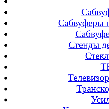
Сабву
Сабвуферы п
Сабвуф
Стенды д
Стек
Т
Телевизо
Транско
Усил