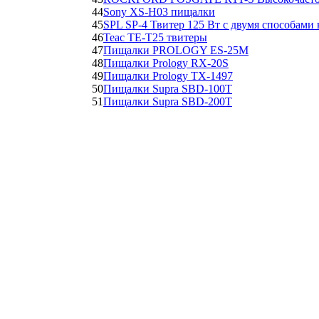
44
Sony XS-H03 пищалки
45
SPL SP-4 Твитер 125 Вт с двумя способами
46
Teac TE-T25 твитеры
47
Пищалки PROLOGY ES-25М
48
Пищалки Prology RX-20S
49
Пищалки Prology TX-1497
50
Пищалки Supra SBD-100T
51
Пищалки Supra SBD-200T