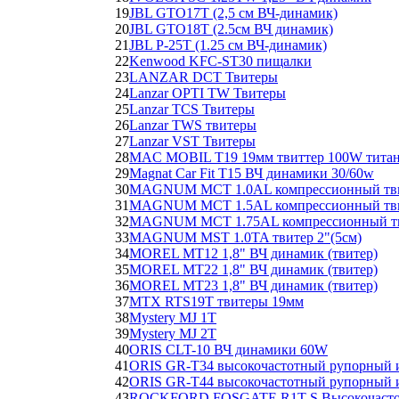
19
JBL GTO17T (2,5 см ВЧ-динамик)
20
JBL GTO18T (2.5см ВЧ динамик)
21
JBL P-25T (1.25 см ВЧ-динамик)
22
Kenwood KFC-ST30 пищалки
23
LANZAR DCT Твитеры
24
Lanzar OPTI TW Твитеры
25
Lanzar TCS Твитеры
26
Lanzar TWS твитеры
27
Lanzar VST Твитеры
28
MAC MOBIL T19 19мм твиттер 100W тита
29
Magnat Car Fit T15 ВЧ динамики 30/60w
30
MAGNUM MCT 1.0AL компрессионный твит
31
MAGNUM MCT 1.5AL компрессионный твите
32
MAGNUM MCT 1.75AL компрессионный твит
33
MAGNUM MST 1.0TA твитер 2"(5см)
34
MOREL MT12 1,8" ВЧ динамик (твитер)
35
MOREL MT22 1,8" ВЧ динамик (твитер)
36
MOREL MT23 1,8" ВЧ динамик (твитер)
37
MTX RTS19T твитеры 19мм
38
Mystery MJ 1T
39
Mystery MJ 2T
40
ORIS CLT-10 ВЧ динамики 60W
41
ORIS GR-T34 высокочастотный рупорный и
42
ORIS GR-T44 высокочастотный рупорный и
43
ROCKFORD FOSGATE R1T-S Высокочастотн